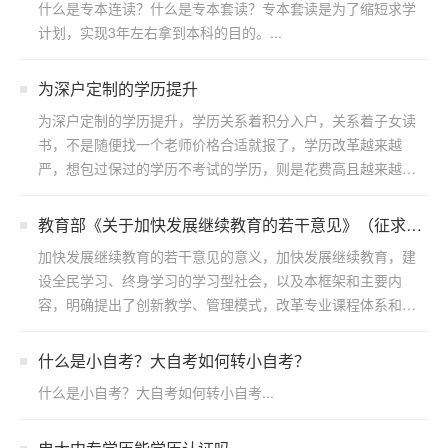
什么是专本连读？什么是专本套读？专本套读是为了缩短求学
计划，实现3年左右拿到本科的目的。...
为深户定制的学历提升
为深户定制的学历提升，学历关系着积分入户，关系着子女读
书，不是随便找一个老师价格合适就报了，学历改革越来越
严，想包过保过的学历不考试的学历，则是花费高且越来越不
靠谱，拖...
教育部《关于加快发展继续教育的若干意见》（征求意
见稿） 公开征求意见答记者问
加快发展继续教育的若干意见的意义，加快发展继续教育，建
设全民学习、终身学习的学习型社会，以及本框架和主要内
容，明确提出了创新教学、管理模式，改革专业课程体系和招
生制度，...
什么是小自考？大自考如何转小自考？
什么是小自考？大自考如何转小自考...