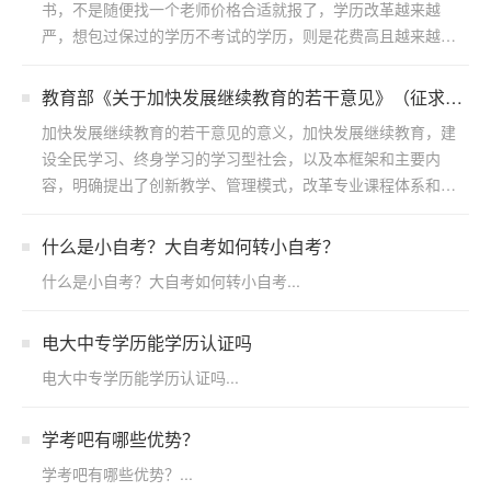
书，不是随便找一个老师价格合适就报了，学历改革越来越
严，想包过保过的学历不考试的学历，则是花费高且越来越不
靠谱，拖...
教育部《关于加快发展继续教育的若干意见》（征求意
见稿） 公开征求意见答记者问
加快发展继续教育的若干意见的意义，加快发展继续教育，建
设全民学习、终身学习的学习型社会，以及本框架和主要内
容，明确提出了创新教学、管理模式，改革专业课程体系和招
生制度，...
什么是小自考？大自考如何转小自考？
什么是小自考？大自考如何转小自考...
电大中专学历能学历认证吗
电大中专学历能学历认证吗...
学考吧有哪些优势？
学考吧有哪些优势？...