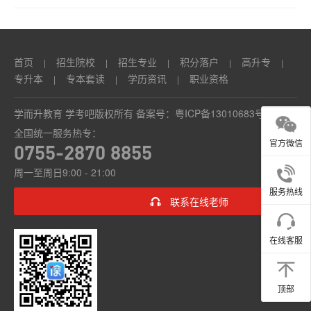
首页
招生院校
招生专业
积分落户
高升专
|
|
|
|
|
专升本
专本套读
学历资讯
职业资格
|
|
|
学而升教育 学考吧版权所有 备案号：
粤ICP备13010683号
全国统一服务热专：
官方微信
0755-2870 8855
周一至周日9:00 - 21:00
服务热线
联系在线老师
在线客服
顶部