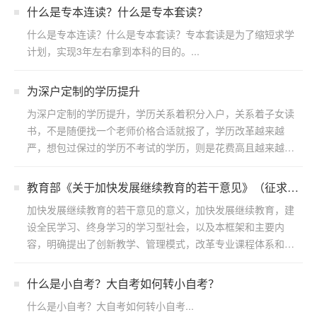
什么是专本连读？什么是专本套读？
什么是专本连读？什么是专本套读？专本套读是为了缩短求学
计划，实现3年左右拿到本科的目的。...
为深户定制的学历提升
为深户定制的学历提升，学历关系着积分入户，关系着子女读
书，不是随便找一个老师价格合适就报了，学历改革越来越
严，想包过保过的学历不考试的学历，则是花费高且越来越不
靠谱，拖...
教育部《关于加快发展继续教育的若干意见》（征求意
见稿） 公开征求意见答记者问
加快发展继续教育的若干意见的意义，加快发展继续教育，建
设全民学习、终身学习的学习型社会，以及本框架和主要内
容，明确提出了创新教学、管理模式，改革专业课程体系和招
生制度，...
什么是小自考？大自考如何转小自考？
什么是小自考？大自考如何转小自考...