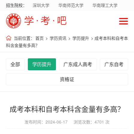
招生院校：
深圳大学
华南师范大学
华南理工大学
首
暨南大学
华南农业大学
广东财经大学
页
广东外语外贸大学
南方医科大学
当前位置：
首页
>
学历资讯
>
学历提升
> 成考本科和自考本
招
科含金量有多高？
生
院
全部
学历提升
广东成人高考
广东自考
校
资格证
招
生
专
成考本科和自考本科含金量有多高？
业
发布时间：2024-06-17 浏览次数：4701 次