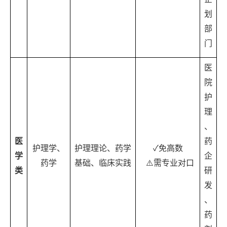
划
部
门
医
院
护
理
、
医
药
护理学、
护理理论、药学
✓
免高数
学
企
药学
基础、临床实践
⚠️
需专业对口
类
研
发
、
药