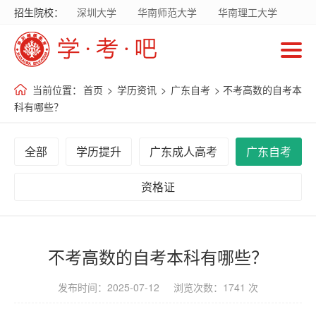
招生院校：
深圳大学
华南师范大学
华南理工大学
首
暨南大学
华南农业大学
广东财经大学
页
广东外语外贸大学
南方医科大学
当前位置：
首页
>
学历资讯
>
广东自考
> 不考高数的自考本
招
科有哪些？
生
院
全部
学历提升
广东成人高考
广东自考
校
资格证
招
生
专
不考高数的自考本科有哪些？
业
发布时间：2025-07-12 浏览次数：1741 次