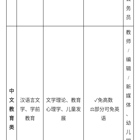
务
员
教
师
/
编
辑
/
新
中
媒
文
汉语言文
文学理论、教育
✓
免高数
体
教
学、学前
心理学、儿童发
⚖️
部分可免英
、
育
教育
展
语
幼
类
儿