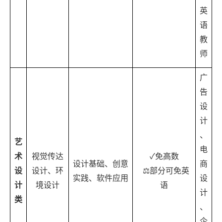
英
语
教
师
广
告
设
计
、
艺
电
术
视觉传达
✓
免高数
设计基础、创意
商
设
设计、环
⚖️
部分可免英
实践、软件应用
设
计
境设计
语
计
类
、
企