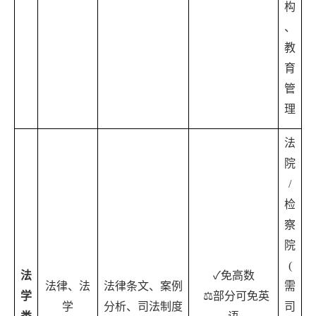
构
、
教
育
管
理
法
院
/
检
察
院
(
法
✓
免高数
法律、法
法律条文、案例
需
学
⚖️
部分可免英
学
分析、司法制度
司