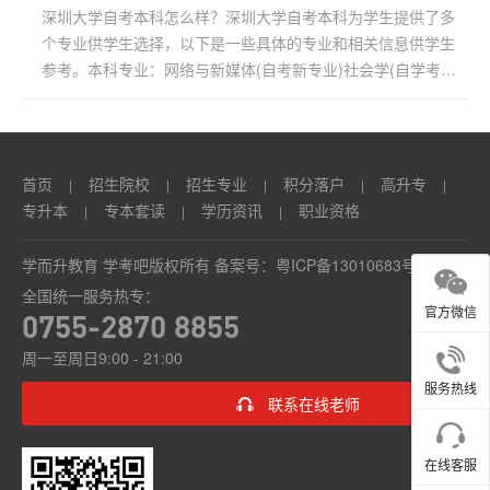
深圳大学自考本科怎么样？深圳大学自考本科为学生提供了多
个专业供学生选择，以下是一些具体的专业和相关信息供学生
参考。本科专业：网络与新媒体(自考新专业)社会学(自学考
试)...
首页
招生院校
招生专业
积分落户
高升专
|
|
|
|
|
专升本
专本套读
学历资讯
职业资格
|
|
|
学而升教育 学考吧版权所有 备案号：
粤ICP备13010683号
全国统一服务热专：
官方微信
0755-2870 8855
周一至周日9:00 - 21:00
服务热线
联系在线老师
在线客服