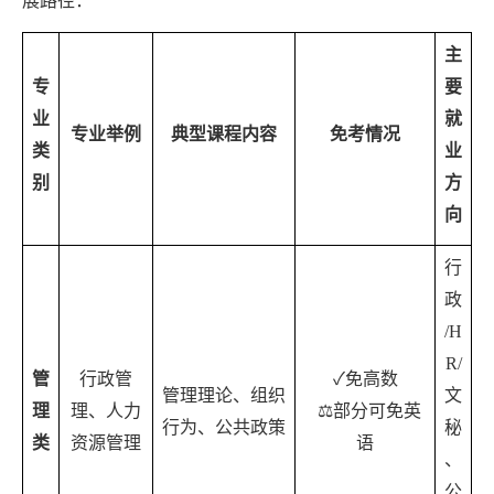
主
专
要
业
就
专业举例
典型课程内容
免考情况
类
业
别
方
向
行
政
/H
R/
管
行政管
✓
免高数
管理理论、组织
文
理
理、人力
⚖️
部分可免英
行为、公共政策
秘
类
资源管理
语
、
公