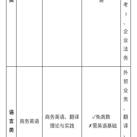
类
语
考
)
、
企
业
法
务
外
贸
业
务
、
语
商务英语、翻译
✓
免高数
翻
言
商务英语
理论与实践
✗
需英语基础
译
类
、