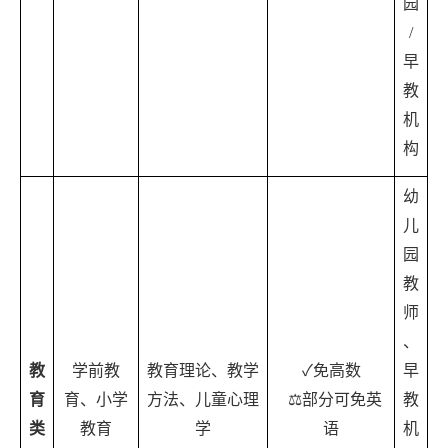
园
/
早
教
机
构
幼
儿
园
教
师
、
教
学前教
教育理论、教学
✓
免高数
早
育
育、小学
方法、儿童心理
⚖️
部分可免英
教
类
教育
学
语
机