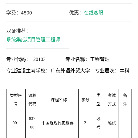
本
学费：4800
优惠：
在线客服
套
读
双证推荐：
系统集成项目管理工程师
学
历
专业代码：
120103
专业名称：工程管理
资
专业建设主考学校：广东外语外贸大学 专业层次：本科
讯
职
类型序
课程
类
考试
备
课程名称
学分
业
号
代码
型
方式
注
资
037
必
格
001
中国近现代史纲要
2
笔试
08
考