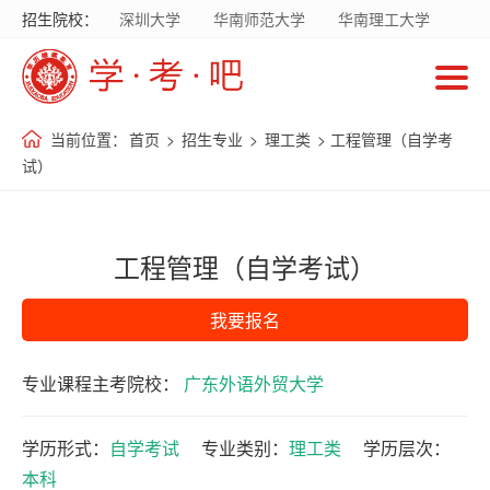
招生院校：
深圳大学
华南师范大学
华南理工大学
首
暨南大学
华南农业大学
广东财经大学
页
广东外语外贸大学
南方医科大学
当前位置：
首页
>
招生专业
>
理工类
> 工程管理（自学考
招
试）
生
院
校
工程管理（自学考试）
我要报名
招
生
专业课程主考院校：
广东外语外贸大学
专
业
学历形式：
自学考试
专业类别：
理工类
学历层次：
本科