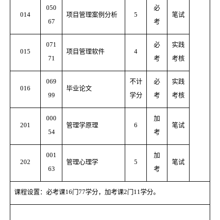
050
必
014
项目管理案例分析
5
笔试
67
考
071
必
实践
015
项目管理软件
4
71
考
考核
069
不计
必
实践
016
毕业论文
99
学分
考
考核
000
加
201
管理学原理
6
笔试
54
考
001
加
202
管理心理学
5
笔试
63
考
课程设置：必考课16门77学分，加考课2门11学分。