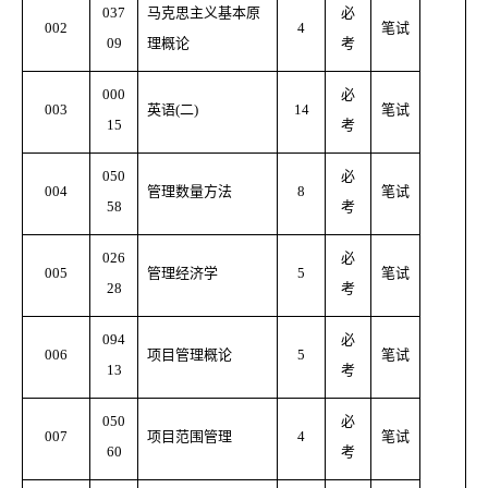
037
马克思主义基本原
必
002
4
笔试
09
理概论
考
000
必
003
英语(二)
14
笔试
15
考
050
必
004
管理数量方法
8
笔试
58
考
026
必
005
管理经济学
5
笔试
28
考
094
必
006
项目管理概论
5
笔试
13
考
050
必
007
项目范围管理
4
笔试
60
考