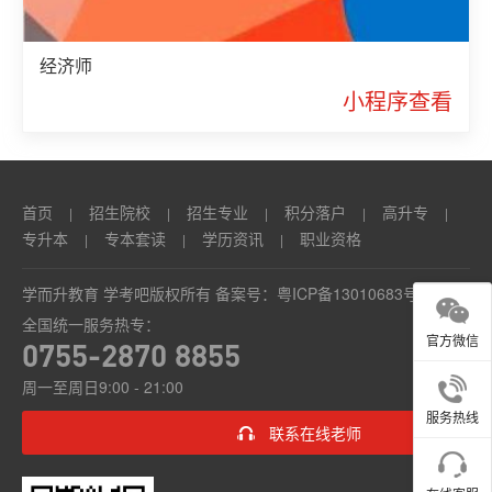
经济师
小程序查看
首页
招生院校
招生专业
积分落户
高升专
|
|
|
|
|
专升本
专本套读
学历资讯
职业资格
|
|
|
学而升教育 学考吧版权所有 备案号：
粤ICP备13010683号
全国统一服务热专：
官方微信
0755-2870 8855
周一至周日9:00 - 21:00
服务热线
联系在线老师