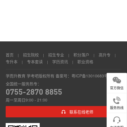
本
套
读
学
历
首页
招生院校
招生专业
积分落户
高升专
|
|
|
|
|
资
专升本
专本套读
学历资讯
职业资格
|
|
|
讯
学而升教育 学考吧版权所有 备案号：
粤ICP备13010683号
全国统一服务热专：
职
官方微信
0755-2870 8855
业
周一至周日9:00 - 21:00
资
服务热线
联系在线老师
格