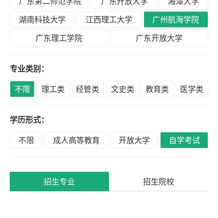
广东第二师范学院
广东开放大学
湘潭大学
积
分
湖南科技大学
江西理工大学
广州航海学院
落
广东理工学院
广东开放大学
户
专业类别：
高
不限
理工类
经管类
文史类
教育类
医学类
升
专
学历形式：
不限
成人高等教育
开放大学
自学考试
专
升
本
招生专业
招生院校
专