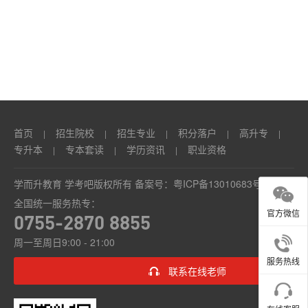
本
套
读
学
历
首页
招生院校
招生专业
积分落户
高升专
|
|
|
|
|
资
专升本
专本套读
学历资讯
职业资格
|
|
|
讯
学而升教育 学考吧版权所有 备案号：
粤ICP备13010683号
全国统一服务热专：
职
官方微信
0755-2870 8855
业
周一至周日9:00 - 21:00
资
服务热线
联系在线老师
格