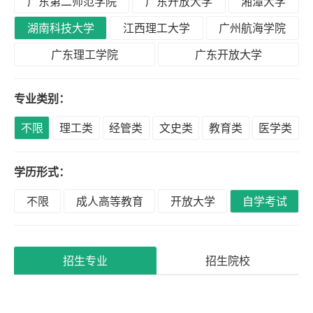
广东第二师范学院
广东开放大学
湘潭大学
积
分
湖南科技大学
江西理工大学
广州航海学院
落
广东理工学院
广东开放大学
户
专业类别：
高
不限
理工类
经管类
文史类
教育类
医学类
升
专
学历形式：
不限
成人高等教育
开放大学
自学考试
专
升
本
招生专业
招生院校
专