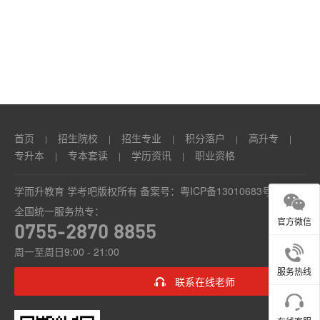
本
套
读
学
历
首页
招生院校
招生专业
积分落户
高升专
|
|
|
|
|
资
专升本
专本套读
学历资讯
职业资格
|
|
|
讯
学而升教育 学考吧版权所有 备案号：
粤ICP备13010683号
全国统一服务热专：
职
官方微信
0755-2870 8855
业
周一至周日9:00 - 21:00
资
服务热线
联系在线老师
格