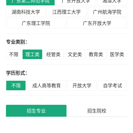
广东第二师范学院
广东开放大学
湘潭大学
积
分
湖南科技大学
江西理工大学
广州航海学院
落
广东理工学院
广东开放大学
户
专业类别：
高
不限
理工类
经管类
文史类
教育类
医学类
升
专
学历形式：
不限
成人高等教育
开放大学
自学考试
专
升
本
招生专业
招生院校
专