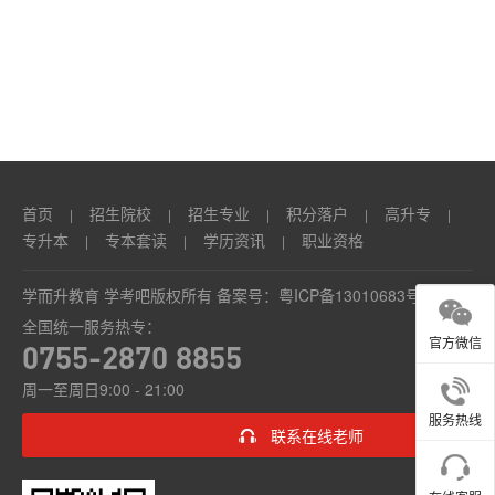
本
套
读
学
历
首页
招生院校
招生专业
积分落户
高升专
|
|
|
|
|
资
专升本
专本套读
学历资讯
职业资格
|
|
|
讯
学而升教育 学考吧版权所有 备案号：
粤ICP备13010683号
全国统一服务热专：
职
官方微信
0755-2870 8855
业
周一至周日9:00 - 21:00
资
服务热线
联系在线老师
格