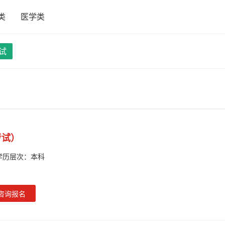
类
医学类
试
考试）
学历层次：
本科
咨询报名