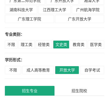
广东第二师范学院
广东开放大学
湘潭大学
积
分
湖南科技大学
江西理工大学
广州航海学院
落
广东理工学院
广东开放大学
户
专业类别：
高
不限
理工类
经管类
文史类
教育类
医学类
升
专
学历形式：
不限
成人高等教育
开放大学
自学考试
专
升
本
招生专业
招生院校
专