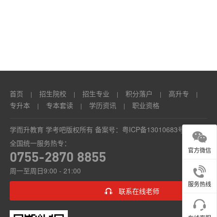
本
套
读
学
历
首页
招生院校
招生专业
积分落户
高升专
|
|
|
|
|
资
专升本
专本套读
学历资讯
职业资格
|
|
|
讯
学而升教育 学考吧版权所有 备案号：
粤ICP备13010683号
全国统一服务热专：
职
官方微信
0755-2870 8855
业
周一至周日9:00 - 21:00
资
服务热线
联系在线老师
格