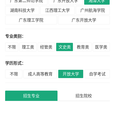
广东第二师范学院
广东开放大学
湘潭大学
积
分
湖南科技大学
江西理工大学
广州航海学院
落
广东理工学院
广东开放大学
户
专业类别：
高
不限
理工类
经管类
文史类
教育类
医学类
升
专
学历形式：
不限
成人高等教育
开放大学
自学考试
专
升
本
招生专业
招生院校
专