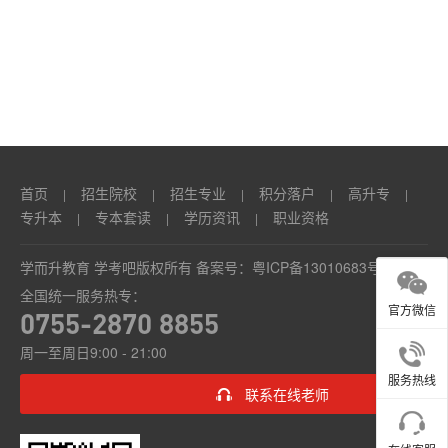
本
套
读
学
历
首页
招生院校
招生专业
积分落户
高升专
|
|
|
|
|
资
专升本
专本套读
学历资讯
职业资格
|
|
|
讯
学而升教育 学考吧版权所有 备案号：
粤ICP备13010683号
全国统一服务热专：
职
官方微信
0755-2870 8855
业
周一至周日9:00 - 21:00
资
服务热线
联系在线老师
格